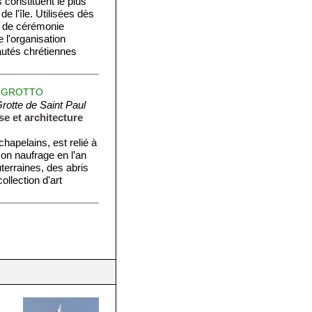
 constituent le plus
 l'île. Utilisées dès
s de cérémonie
 l'organisation
autés chrétiennes
S GROTTO
otte de Saint Paul
se et architecture
hapelains, est relié à
son naufrage en l’an
terraines, des abris
llection d'art