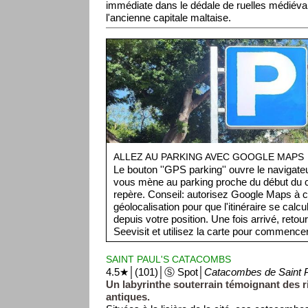
immédiate dans le dédale de ruelles médiéva
l'ancienne capitale maltaise.
ALLEZ AU PARKING AVEC GOOGLE MAPS
Le bouton ''GPS parking'' ouvre le navigat
vous mène au parking proche du début du ci
repère. Conseil: autorisez Google Maps à c
géolocalisation pour que l'itinéraire se cal
depuis votre position. Une fois arrivé, retou
Seevisit et utilisez la carte pour commencer 
SAINT PAUL'S CATACOMBS
4.5★│(101)│Ⓢ Spot│
Catacombes de Saint 
Un labyrinthe souterrain témoignant des ri
antiques.