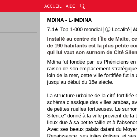
ACCUEIL
AIDE
MDINA - L-IMDINA
7.4★ Top 1·000 mondial│Ⓛ Localité│
M
Installé au centre de l'Île de Malte, c
de 190 habitants est la plus petite c
qui lui vaut son surnom de Cité Sile
Mdina fut fondée par les Phéniciens en
raison de son emplacement stratégique 
loin de la mer, cette ville fortifiée fut l
jusqu’au début du 16e siècle.
La structure urbaine de la cité fortifié
schéma classique des villes arabes, av
de petites ruelles tortueuses. Le surnom
Silence'' donné à la ville provient de la 
lieux due à sa petite taille et à l'absen
Avec ses beaux palais datant du Moyen
Renaissance, ses jolies églises, et se