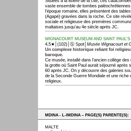
Situées à la lisière de la cité, ces catacombes
vaste ensemble de tombes paléochrétiennes de
l'époque romaine, elles présentent des table
(Agapé) gravées dans la roche. Ce site révèle
sociale et religieuse des premières commun
maltaises jusqu'au 4e siècle après JC.
WIGNACOURT MUSEUM AND SAINT PAUL'
4.5★│(102)│Ⓢ Spot│
Musée Wignacourt et Gr
Un complexe historique reliant foi religieu
baroque.
Ce musée, installé dans l'ancien collège des c
la grotte où Saint Paul aurait séjourné après 
60 après JC. On y découvre des galeries sou
de la Seconde Guerre Mondiale et une riche co
religieux.
MDINA - L-IMDINA ‒ PAGE(S) PARENTE(S):
MALTE