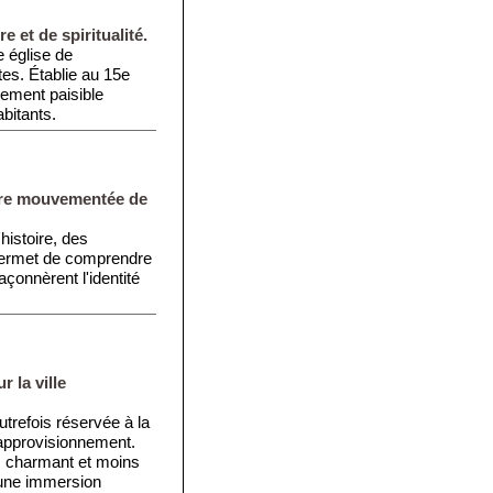
 et de spiritualité.
 église de
tes. Établie au 15e
cement paisible
abitants.
oire mouvementée de
histoire, des
 permet de comprendre
açonnèrent l'identité
 la ville
utrefois réservée à la
approvisionnement.
ès charmant et moins
t une immersion