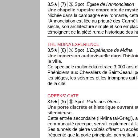
3.5★│(7)│Ⓢ Spot│
Église de l'Annonciation
Une chapelle rupestre empreinte de mystère
Nichée dans la campagne environnante, cette
l'Annonciation est liée au prieuré des Carméli
siècle, son architecture simple et son empla
témoignent de la piété rurale historique des h
THE MDINA EXPERIENCE
3.5★│(8)│Ⓢ Spot│
L'Expérience de Mdina
Une immersion audiovisuelle dans l'hist
la ville.
Ce spectacle multimédia retrace 3·000 ans d'
Phéniciens aux Chevaliers de Saint-Jean.Il
les sièges, les séismes et les triomphes qui f
de la cité.
GREEKS' GATE
3.5★│(9)│Ⓢ Spot│
Porte des Grecs
Une porte discrète et historique ouvrant sur
silencieuse.
Cette entrée secondaire (Il-Mina tal-Griegi), a
communauté grecque, servait également à l'
Ses tunnels de pierre voûtés offrent un acc
fréquenté que la porte principale, permettan