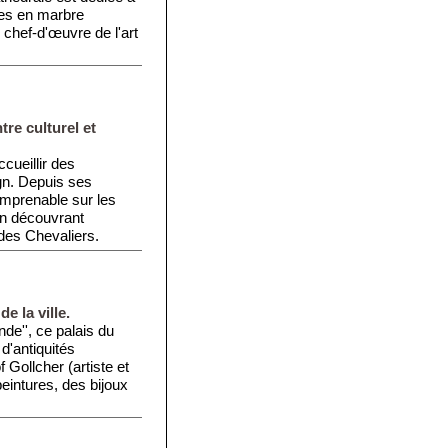
res en marbre
chef-d'œuvre de l'art
tre culturel et
cueillir des
gn. Depuis ses
imprenable sur les
 en découvrant
 des Chevaliers.
e la ville.
e'', ce palais du
 d'antiquités
 Gollcher (artiste et
eintures, des bijoux