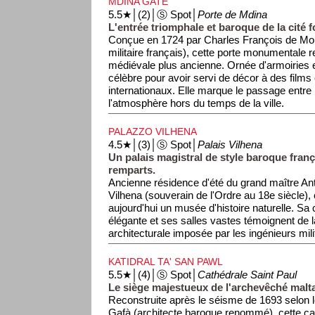
MDINA GATE
5.5★│(2)│Ⓢ Spot│
Porte de Mdina
L'entrée triomphale et baroque de la cité fo
Conçue en 1724 par Charles François de Mon
militaire français), cette porte monumentale
médiévale plus ancienne. Ornée d'armoiries et
célèbre pour avoir servi de décor à des films 
internationaux. Elle marque le passage entr
l'atmosphère hors du temps de la ville.
PALAZZO VILHENA
4.5★│(3)│Ⓢ Spot│
Palais Vilhena
Un palais magistral de style baroque fran
remparts.
Ancienne résidence d'été du grand maître An
Vilhena (souverain de l'Ordre au 18e siècle), c
aujourd'hui un musée d'histoire naturelle. Sa
élégante et ses salles vastes témoignent de 
architecturale imposée par les ingénieurs mili
KATIDRAL TA' SAN PAWL
5.5★│(4)│Ⓢ Spot│
Cathédrale Saint Paul
Le siège majestueux de l'archevêché malta
Reconstruite après le séisme de 1693 selon 
Gafà (architecte baroque renommé), cette ca