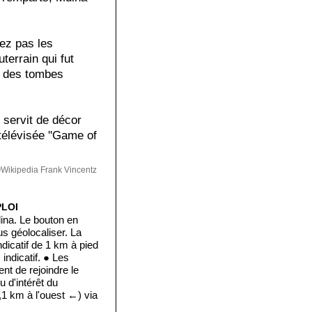
uez pas les
errain qui fut
ir des tombes
e servit de décor
télévisée ''Game of
Wikipedia Frank Vincentz
PLOI
ina. Le bouton en
s géolocaliser. La
ndicatif de 1 km à pied
 indicatif. ● Les
nt de rejoindre le
eu d'intérêt du
,1 km à l'ouest ←) via