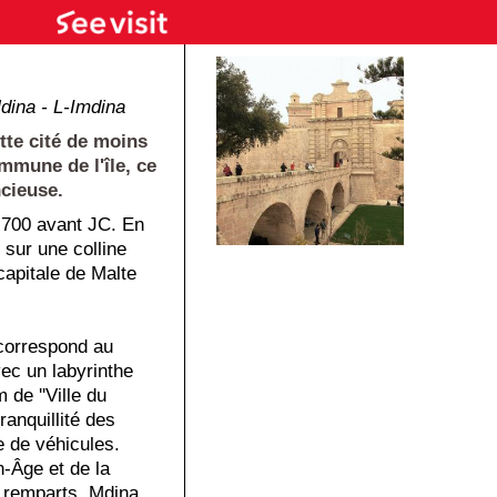
dina - L-Imdina
ette cité de moins
ommune de l'île, ce
ncieuse.
 700 avant JC. En
sur une colline
a capitale de Malte
e correspond au
ec un labyrinthe
 de ''Ville du
tranquillité des
ce de véhicules.
-Âge et de la
s remparts, Mdina