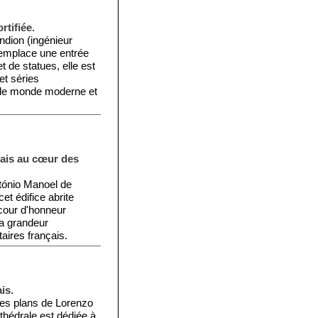
rtifiée.
dion (ingénieur
 remplace une entrée
 de statues, elle est
et séries
e le monde moderne et
çais au cœur des
tónio Manoel de
et édifice abrite
 cour d'honneur
la grandeur
taires français.
is.
les plans de Lorenzo
thédrale est dédiée à