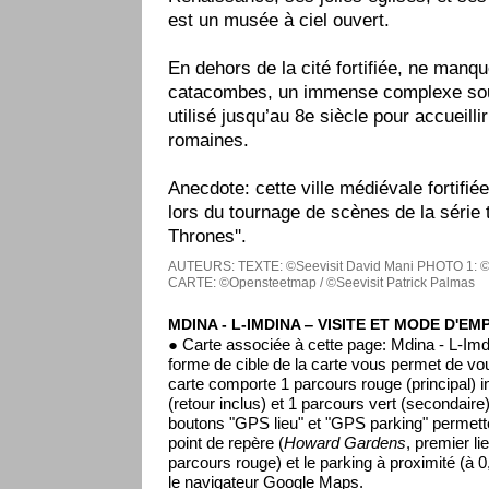
est un musée à ciel ouvert.
En dehors de la cité fortifiée, ne manq
catacombes, un immense complexe sout
utilisé jusqu’au 8e siècle pour accueill
romaines.
Anecdote: cette ville médiévale fortifié
lors du tournage de scènes de la série 
Thrones''.
AUTEURS:
TEXTE: ©Seevisit David Mani
PHOTO 1: ©
CARTE: ©Opensteetmap / ©Seevisit Patrick Palmas
MDINA - L-IMDINA ‒ VISITE ET MODE D'EM
● Carte associée à cette page: Mdina - L-Imd
forme de cible de la carte vous permet de vou
carte comporte 1 parcours rouge (principal) i
(retour inclus) et 1 parcours vert (secondaire)
boutons "GPS lieu" et "GPS parking" permette
point de repère (
Howard Gardens
, premier li
parcours rouge) et le parking à proximité (à 0
le navigateur Google Maps.