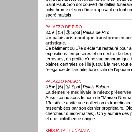
Saint Paul. Son sol couvert de dalles funérai
polychrome et son dôme imposant en font un 
sacré maltais.
PALAZZO DE PIRO
3.5★│(5)│Ⓢ Spot│
Palais de Piro
Un palais aristocratique transformé en cen
artistique.
Ce bâtiment du 17e siècle fut restauré pour ac
expositions temporaires et un centre de desi
terrasses, on profite d'une vue panoramique 
plaines centrales de l'île jusqu'à la mer, tout
l'élégance de l'architecture civile de l'époque
PALAZZO FALSON
3.5★│(6)│Ⓢ Spot│
Palais Falson
La demeure médiévale la mieux préservée d
Aussi connu sous le nom de ''Maison Normand
13e siècle abrite une collection extraordinaire
rassemblées par son dernier propriétaire, Olof
chercheur suédo-maltais). On y admire des p
et une bibliothèque unique.
KNISJA TAL-LUNZJATA