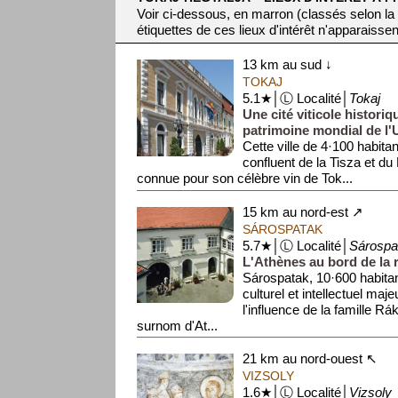
Voir ci-dessous, en marron (classés selon la
étiquettes de ces lieux d'intérêt n'apparaissen
13 km au sud ↓
TOKAJ
5.1★│Ⓛ Localité│
Tokaj
Une cité viticole histori
patrimoine mondial de 
Cette ville de 4·100 habitan
confluent de la Tisza et du
connue pour son célèbre vin de Tok...
15 km au nord-est ↗
SÁROSPATAK
5.7★│Ⓛ Localité│
Sárospa
L'Athènes au bord de la 
Sárospatak, 10·600 habitan
culturel et intellectuel maj
l'influence de la famille Rá
surnom d'At...
21 km au nord-ouest ↖
VIZSOLY
1.6★│Ⓛ Localité│
Vizsoly