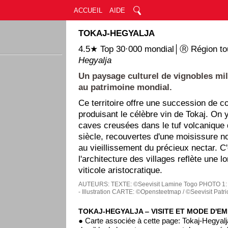
ACCUEIL
AIDE
TOKAJ-HEGYALJA
4.5★ Top 30·000 mondial│Ⓡ Région tou
Hegyalja
Un paysage culturel de vignobles mil
au patrimoine mondial.
Ce territoire offre une succession de c
produisant le célèbre vin de Tokaj. On 
caves creusées dans le tuf volcanique 
siècle, recouvertes d'une moisissure n
au vieillissement du précieux nectar. C
l'architecture des villages reflète une l
viticole aristocratique.
AUTEURS:
TEXTE: ©Seevisit Lamine Togo
PHOTO 1: 
- Illustration
CARTE: ©Opensteetmap / ©Seevisit Patri
TOKAJ-HEGYALJA ‒ VISITE ET MODE D'EM
● Carte associée à cette page: Tokaj-Hegyalj