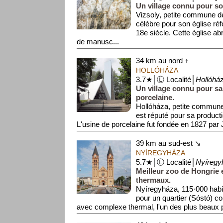
Un village connu pour so
Vizsoly, petite commune de
célèbre pour son église ré
18e siècle. Cette église abr
de manusc...
34 km au nord ↑
HOLLÓHÁZA
3.7★│Ⓛ Localité│
Hollóhá
Un village connu pour sa
porcelaine.
Hollóháza, petite commune
est réputé pour sa producti
L'usine de porcelaine fut fondée en 1827 pa
39 km au sud-est ↘
NYÍREGYHÁZA
5.7★│Ⓛ Localité│
Nyíregy
Meilleur zoo de Hongrie
thermaux.
Nyíregyháza, 115·000 habit
pour un quartier (Sóstó) c
avec complexe thermal, l'un des plus beaux p