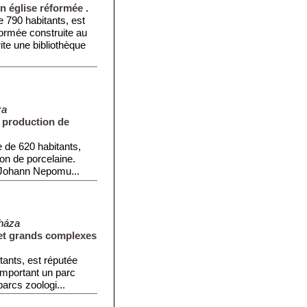
n église réformée .
 790 habitants, est
formée construite au
ite une bibliothèque
za
 production de
 de 620 habitants,
on de porcelaine.
r Johann Nepomu...
háza
 et grands complexes
ants, est réputée
omportant un parc
arcs zoologi...