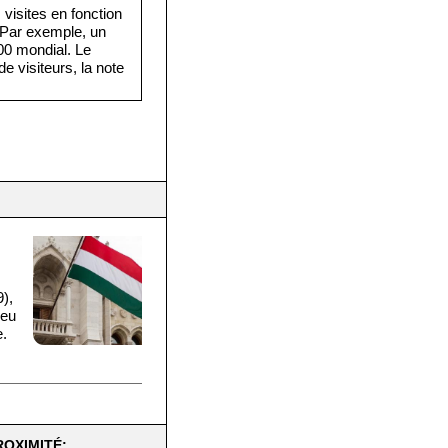
visites en fonction
. Par exemple, un
·000 mondial. Le
e visiteurs, la note
),
ieu
e.
ROXIMITÉ: