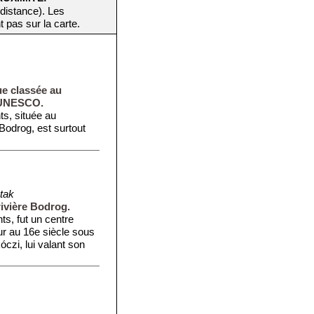
 distance). Les
t pas sur la carte.
que classée au
l'UNESCO.
ts, située au
 Bodrog, est surtout
tak
rivière Bodrog.
ts, fut un centre
eur au 16e siècle sous
kóczi, lui valant son