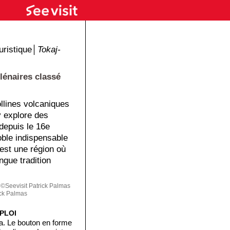
ristique│
Tokaj-
lénaires classé
ollines volcaniques
y explore des
depuis le 16e
oble indispensable
'est une région où
ongue tradition
©Seevisit Patrick Palmas
ck Palmas
PLOI
a. Le bouton en forme