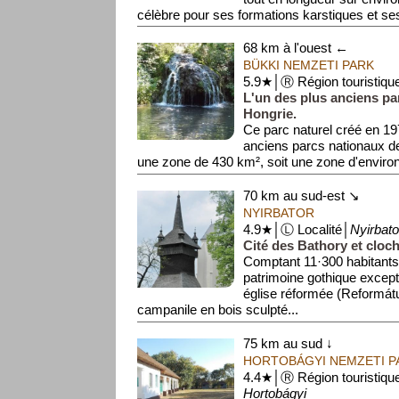
célèbre pour ses formations karstiques et se
spectaculaires, notammen...
68 km à l'ouest ←
BÜKKI NEMZETI PARK
5.9★│Ⓡ Région touristiqu
L'un des plus anciens pa
Hongrie.
Ce parc naturel créé en 197
anciens parcs nationaux de
une zone de 430 km², soit une zone d'environ
70 km au sud-est ↘
NYIRBATOR
4.9★│Ⓛ Localité│
Nyirbato
Cité des Bathory et cloch
Comptant 11·300 habitants,
patrimoine gothique except
église réformée (Reformá
campanile en bois sculpté...
75 km au sud ↓
HORTOBÁGYI NEMZETI P
4.4★│Ⓡ Région touristiqu
Hortobágyi