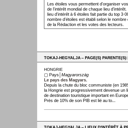
Les étoiles vous permettent d'organiser vos 
de l'intérêt mondial de chaque lieu d'intérêt
lieu d'intérêt à 6 étoiles fait partie du top 3
nombre d'étoiles est établi selon le nombre d
de la Rédaction et les votes des lecteurs.
TOKAJ-HEGYALJA ‒ PAGE(S) PARENTE(S):
HONGRIE
▢ Pays│
Magyarország
Le pays des Magyars.
Depuis la chute du bloc communiste (en 1989
la Hongrie est progressivement devenue un l
de destination touristique important en Europ
Près de 10% de son PIB est lié au to...
TOKAJ-HEGYALJA ‒ LIEUX D'INTÉRÊT À P