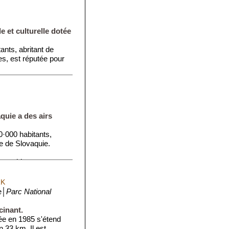
e et culturelle dotée
ants, abritant de
, est réputée pour
quie a des airs
·000 habitants,
le de Slovaquie.
ntre hi...
RK
e│
Parc National
cinant.
rée en 1985 s'étend
n 33 km. Il est