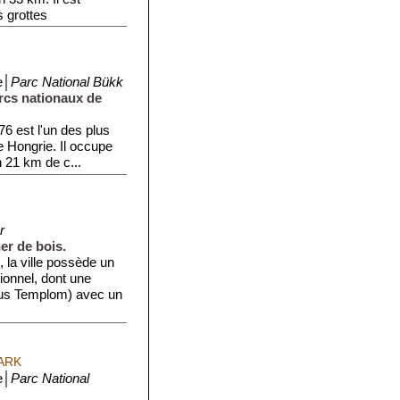
s grottes
e│
Parc National Bükk
rcs nationaux de
6 est l'un des plus
 Hongrie. Il occupe
 21 km de c...
r
er de bois.
 la ville possède un
ionnel, dont une
tus Templom) avec un
ARK
e│
Parc National