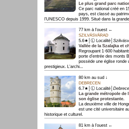
Le plus grand parc natio
Ce parc national créé en 1
pays, est classé au patrim
l'UNESCO depuis 1999. Situé dans la grande p
est ...
77 km à l'ouest ←
SZILVÁSVÁRAD
5.6★│Ⓛ Localité│
Szilvás
Vallée de la Szalajka et 
Regroupant 1·600 habitants,
porte d'entrée des monts B
possède une église ronde 
prestigieux. L'archi...
80 km au sud ↓
DEBRECEN
6.7★│Ⓛ Localité│
Debrec
La grande métropole de l
son église protestante.
La deuxième ville de Hongr
est une cité universitaire a
historique et culturel.
...
81 km à l'ouest ←