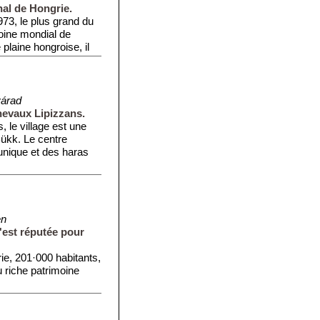
nal de Hongrie.
973, le plus grand du
oine mondial de
laine hongroise, il
várad
chevaux Lipizzans.
 le village est une
ükk. Le centre
unique et des haras
en
'est réputée pour
ie, 201·000 habitants,
u riche patrimoine