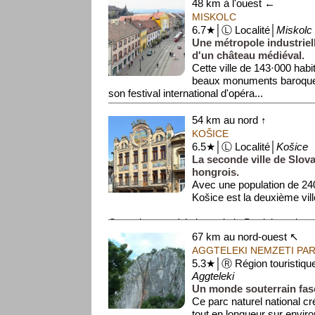
48 km à l'ouest ←
MISKOLC
6.7★│Ⓛ Localité│
Miskolc
Une métropole industriell
d'un château médiéval.
Cette ville de 143·000 habit
beaux monuments baroques
son festival international d'opéra...
54 km au nord ↑
KOŠICE
6.5★│Ⓛ Localité│
Košice
La seconde ville de Slova
hongrois.
Avec une population de 240
Košice est la deuxième vil
Contrairement à la la capitale Bratislava, le ce
67 km au nord-ouest ↖
AGGTELEKI NEMZETI PA
5.3★│Ⓡ Région touristiqu
Aggteleki
Un monde souterrain fas
Ce parc naturel national c
tout en longueur sur enviro