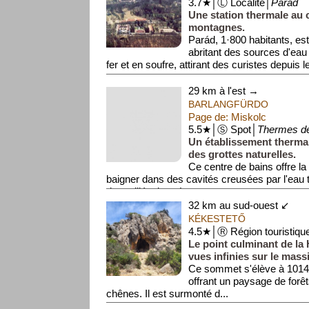
3.7★│Ⓛ Localité│
Parád
Une station thermale au
montagnes.
Parád, 1·800 habitants, est
abritant des sources d'eau
fer et en soufre, attirant des curistes depuis l
29 km à l'est →
BARLANGFÜRDO
Page de: Miskolc
5.5★│Ⓢ Spot│
Thermes de
Un établissement thermal
des grottes naturelles.
Ce centre de bains offre la 
baigner dans des cavités creusées par l'eau
des millénaires. La t...
32 km au sud-ouest ↙
KÉKESTETŐ
4.5★│Ⓡ Région touristiqu
Le point culminant de la 
vues infinies sur le mass
Ce sommet s'élève à 1014 
offrant un paysage de forêt
chênes. Il est surmonté d...