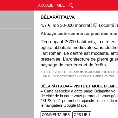
ACCUEIL
AIDE
BÉLAPÁTFALVA
4.7★ Top 30·000 mondial│Ⓛ Localité│
Abbaye cistercienne au pied des mo
Regroupant 2·700 habitants, la cité est
église abbatiale médiévale sans cloche
l'art roman. Le centre est modeste, ent
préservée. L'architecture de pierre gris
paysage de carrières et de forêts.
AUTEURS:
TEXTE: ©Seevisit David Mani
PHOTO 1: ©
CARTE: ©Opensteetmap / ©Seevisit Patrick Palmas
BÉLAPÁTFALVA ‒ VISITE ET MODE D'EMPL
● Carte associée à cette page: Bélapátfalva.
de cible de la carte vous permet de vous géol
""GPS lieu"" permet de rejoindre le point de r
le navigateur Google Maps.
COMMENTAIRES
GPS LIEU