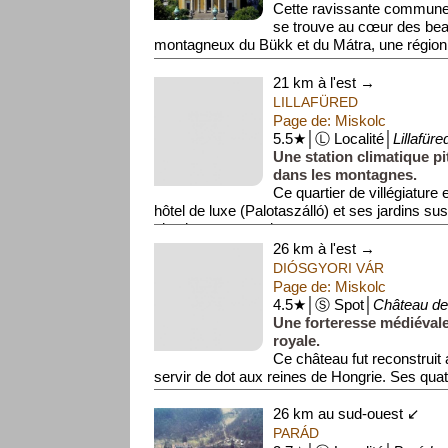
Cette ravissante commune
se trouve au cœur des be
montagneux du Bükk et du Mátra, une région v
21 km à l'est →
LILLAFÜRED
Page de: Miskolc
5.5★│Ⓛ Localité│
Lillafüre
Une station climatique p
dans les montagnes.
Ce quartier de villégiature
hôtel de luxe (Palotaszálló) et ses jardins sus
plus haute cascade...
26 km à l'est →
DIÓSGYORI VÁR
Page de: Miskolc
4.5★│Ⓢ Spot│
Château de
Une forteresse médiévale
royale.
Ce château fut reconstruit 
servir de dot aux reines de Hongrie. Ses qua
abritent aujourd'hui des exposi...
26 km au sud-ouest ↙
PARÁD