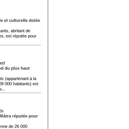
e et culturelle dotée
ants, abritant de
, est réputée pour
red
ed du plus haut
ts (appartenant à la
·000 habitants) est
...
ös
Mátra réputée pour
ienne de 26·000