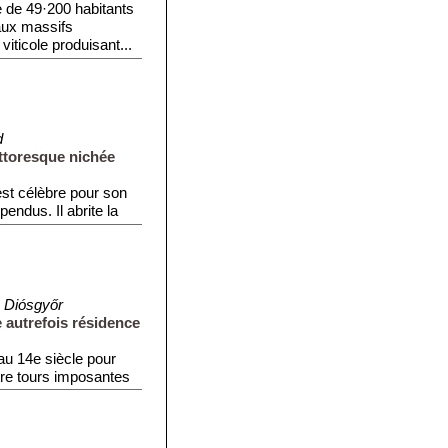
 de 49·200 habitants
aux massifs
iticole produisant...
d
ittoresque nichée
 est célèbre pour son
pendus. Il abrite la
 Diósgyőr
 autrefois résidence
au 14e siècle pour
tre tours imposantes