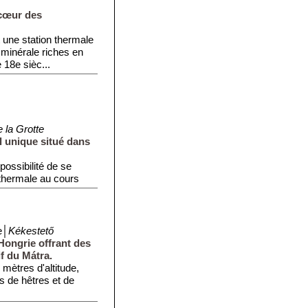
 cœur des
 une station thermale
 minérale riches en
e 18e sièc...
 la Grotte
 unique situé dans
possibilité de se
 thermale au cours
e│
Kékestető
Hongrie offrant des
if du Mátra.
mètres d'altitude,
s de hêtres et de