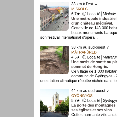
33 km à l'est →
MISKOLC
6.7★│Ⓛ Localité│
Miskolc
Une métropole industriell
d'un château médiéval.
Cette ville de 143·000 habit
beaux monuments baroques
son festival international d'opéra...
38 km au sud-ouest ↙
MÁTRAFÜRED
4.5★│Ⓛ Localité│
Mátrafü
Une oasis de santé au pi
sommet de Hongrie.
Ce village de 1·000 habitan
commune de Gyöngyös - 28
une station climatique réputée nichée dans les
44 km au sud-ouest ↙
GYÖNGYÖS
5.7★│Ⓛ Localité│
Gyöngy
La porte des montagnes 
ses églises et ses vins.
Cette charmante ville anc