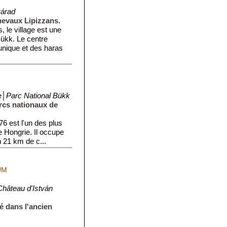
várad
chevaux Lipizzans.
 le village est une
ükk. Le centre
unique et des haras
e│
Parc National Bükk
rcs nationaux de
6 est l'un des plus
 Hongrie. Il occupe
 21 km de c...
UM
hâteau d'István
é dans l'ancien