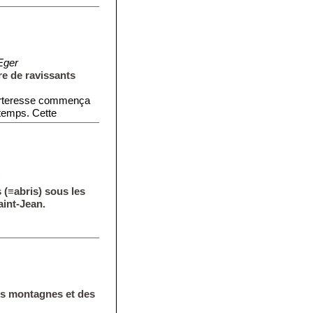
Eger
e de ravissants
forteresse commença
e temps. Cette
s
 (≡abris) sous les
aint-Jean.
es montagnes et des