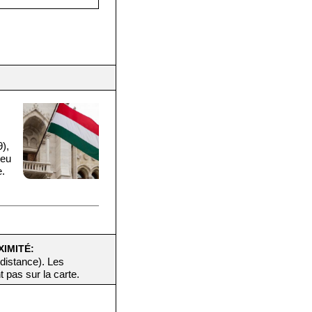
),
ieu
e.
XIMITÉ:
 distance). Les
t pas sur la carte.