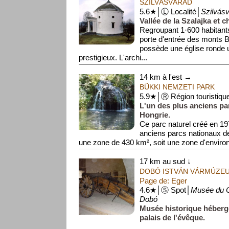
SZILVÁSVÁRAD
5.6★│Ⓛ Localité│
Szilvás
Vallée de la Szalajka et 
Regroupant 1·600 habitants,
porte d'entrée des monts B
possède une église ronde 
prestigieux. L'archi...
14 km à l'est →
BÜKKI NEMZETI PARK
5.9★│Ⓡ Région touristiqu
L'un des plus anciens pa
Hongrie.
Ce parc naturel créé en 197
anciens parcs nationaux de
une zone de 430 km², soit une zone d'environ
17 km au sud ↓
DOBÓ ISTVÁN VÁRMÚZE
Page de: Eger
4.6★│Ⓢ Spot│
Musée du C
Dobó
Musée historique héberg
palais de l'évêque.