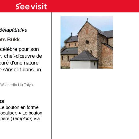
Bélapátfalva
nts Bükk.
 célèbre pour son
r, chef-d'œuvre de
ouré d'une nature
e s'inscrit dans un
Wikipedia Hu Totya
OI
 Le bouton en forme
ocaliser. ● Le bouton
epère (
Templom
) via