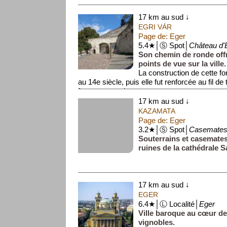
17 km au sud ↓
EGRI VÁR
Page de: Eger
5.4★│Ⓢ Spot│
Château d'
Son chemin de ronde offr
points de vue sur la ville.
La construction de cette 
au 14e siècle, puis elle fut renforcée au fil d
forteresse, qui occupe ...
17 km au sud ↓
KAZAMATA
Page de: Eger
3.2★│Ⓢ Spot│
Casemate
Souterrains et casemates
ruines de la cathédrale S
17 km au sud ↓
EGER
6.4★│Ⓛ Localité│
Eger
Ville baroque au cœur d
vignobles.