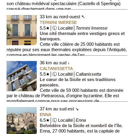
son château médiéval spectaculaire (Castello di Sperlinga)
creusé directement dans une par...
33 km au nord-ouest ↖
TERMINI IMERESE
5.5★│Ⓛ Localité│
Termini Imerese
Une cité thermale entre vestiges grecs et
baroques.
Cette ville côtière de 25 000 habitants est
réputée pour ses eaux thermales exploitées depuis l'Antiquité,
comme en témoignent les restes de l'aq...
36 km au sud ↓
CALTANISSETTA
5.5★│Ⓛ Localité│
Caltanissetta
Le cœur de la Sicile et ses traditions
pascales.
Cette ville de 59 000 habitants est dominée
par le château de Pietrarossa, d'origine byzantine. Elle est
mondialement connue pour ses processions de...
37 km au sud-est ↘
ENNA
6.5★│Ⓛ Localité│
Enna
Belvédère de la Sicile et nombril de l'île.
Enna, 27·000 habitants, est la capitale de