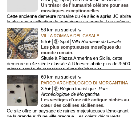
Un trésor de l'humanité célèbre pour ses
mosaïques exceptionnelles.
Cette ancienne demeure romaine du 4e siècle après JC abrite
la plus vaste collection de mosaïques au monde. Les scènes
de cha...
58 km au sud-est ↘
VILLA ROMANA DEL CASALE
5.5★│Ⓢ Spot│
Villa Romaine du Casale
Les plus somptueuses mosaïques du
monde romain.
Située à Piazza Armerina en Sicile, cette
demeure du 4e siècle classée à l'Unesco abrite plus de 3·500
mètres carrés de mosaïques d'une fraîcheur et ...
60 km au sud-est ↘
PARCO ARCHEOLOGICO DI MORGANTINA
3.5★│Ⓡ Région touristique│
Parc
Archéologique de Morgantina
Les vestiges d'une cité antique nichés au
cœur des collines siciliennes.
Ce site offre un paysage de ruines majestueuses témoignant
de la grandeur d'une ville grecque. Les objets découverts,
comm...