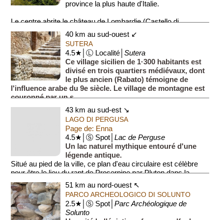
province la plus haute d'Italie.
Le centre abrite le château de Lombardie (Castello di
Lombardia), l...
40 km au sud-ouest ↙
SUTERA
4.5★│Ⓛ Localité│
Sutera
Ce village sicilien de 1·300 habitants est
divisé en trois quartiers médiévaux, dont
le plus ancien (Rabato) témoigne de
l'influence arabe du 9e siècle. Le village de montagne est
couronné par un s...
43 km au sud-est ↘
LAGO DI PERGUSA
Page de: Enna
4.5★│Ⓢ Spot│
Lac de Perguse
Un lac naturel mythique entouré d'une
légende antique.
Situé au pied de la ville, ce plan d'eau circulaire est célèbre
pour être le lieu du rapt de Proserpine par Pluton dans la
mythologie. Aujour...
51 km au nord-ouest ↖
PARCO ARCHEOLOGICO DI SOLUNTO
2.5★│Ⓢ Spot│
Parc Archéologique de
Solunto