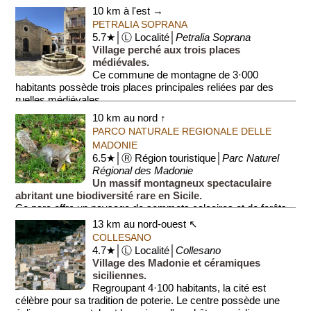
10 km à l'est →
PETRALIA SOPRANA
5.7★│Ⓛ Localité│
Petralia Soprana
Village perché aux trois places
médiévales.
Ce commune de montagne de 3·000
habitants possède trois places principales reliées par des
ruelles médiévales.
10 km au nord ↑
Le centre est dominé par une égl...
PARCO NATURALE REGIONALE DELLE
MADONIE
6.5★│Ⓡ Région touristique│
Parc Naturel
Régional des Madonie
Un massif montagneux spectaculaire
abritant une biodiversité rare en Sicile.
Ce parc offre un paysage de sommets calcaires et de forêts
de hêtres. On y découvre des spécimens uniques d'un sapin
13 km au nord-ouest ↖
men...
COLLESANO
4.7★│Ⓛ Localité│
Collesano
Village des Madonie et céramiques
siciliennes.
Regroupant 4·100 habitants, la cité est
célèbre pour sa tradition de poterie. Le centre possède une