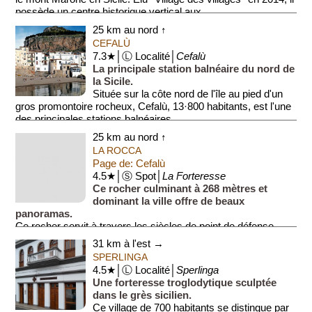
possède un centre historique vertical aux ...
25 km au nord ↑
CEFALÙ
7.3★│Ⓛ Localité│
Cefalù
La principale station balnéaire du nord de
la Sicile.
Située sur la côte nord de l'île au pied d'un
gros promontoire rocheux, Cefalù, 13·800 habitants, est l'une
des principales stations balnéaires...
25 km au nord ↑
LA ROCCA
Page de: Cefalù
4.5★│Ⓢ Spot│
La Forteresse
Ce rocher culminant à 268 mètres et
dominant la ville offre de beaux
panoramas.
Ce rocher servit à travers les siècles de point de défense
stratégique. On y trouve de nombreux vestiges de civilisa...
31 km à l'est →
SPERLINGA
4.5★│Ⓛ Localité│
Sperlinga
Une forteresse troglodytique sculptée
dans le grès sicilien.
Ce village de 700 habitants se distingue par