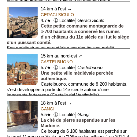
église monumentale et les ruines d'un château médi...
14 km à l'est →
GERACI SICULO
4.7★│Ⓛ Localité│
Geraci Siculo
Cette petite commune montagnarde de
1·700 habitants a conservé les ruines
d'un château du 11e siècle qui fut le siège
d'un puissant comté.
Son architecture se caractérise par des églises médié...
15 km au nord-est ↗
CASTELBUONO
5.7★│Ⓛ Localité│
Castelbuono
Une petite ville médiévale perchée
authentique.
Castelbuono, commune de 8·200 habitants,
s'est développée à partir du 14e siècle autour d'une
imposante forteresse (Castello dei Ventimiglia).
...
18 km à l'est →
GANGI
5.5★│Ⓛ Localité│
Gangi
La cité de pierre suspendue sur les
Madonie.
Ce bourg de 6 100 habitants est perché sur
le mont Marone en Sicile. Élu ''Village des villages'' en 2014, il