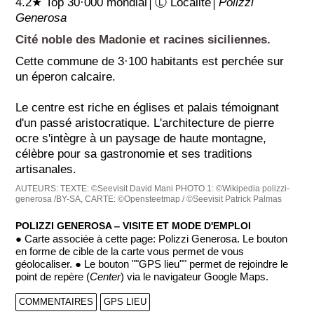
4.2★ Top 30·000 mondial│Ⓛ Localité│
Polizzi
Generosa
Cité noble des Madonie et racines siciliennes.
Cette commune de 3·100 habitants est perchée sur
un éperon calcaire.
Le centre est riche en églises et palais témoignant
d'un passé aristocratique. L'architecture de pierre
ocre s'intègre à un paysage de haute montagne,
célèbre pour sa gastronomie et ses traditions
artisanales.
AUTEURS:
TEXTE: ©Seevisit David Mani
PHOTO 1: ©Wikipedia polizzi-
generosa /BY-SA,
CARTE: ©Opensteetmap / ©Seevisit Patrick Palmas
POLIZZI GENEROSA ‒ VISITE ET MODE D'EMPLOI
● Carte associée à cette page: Polizzi Generosa. Le bouton
en forme de cible de la carte vous permet de vous
géolocaliser. ● Le bouton ""GPS lieu"" permet de rejoindre le
point de repère (
Center
) via le navigateur Google Maps.
COMMENTAIRES
GPS LIEU