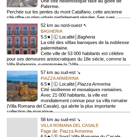
Une cité hellénistique face au golfe de
Palerme.
Perchée sur les pentes du mont Catalfano, cette ancienne
cité offre un plan urbain parfaitement régulier. Ses rues
pavées, ses maisons ornées de mo...
52 km au nord-ouest ↖
BAGHERIA
5.5★│Ⓛ Localité│
Bagheria
La cité des villas baroques de la noblesse
palermitaine.
Cette ville de 53 000 habitants est célèbre
pour ses demeures aristocratiques du 18e siècle, comme la
Villa Palagonia, surnommée la ''Villa ...
57 km au sud-est ↘
PIAZZA ARMERINA
6.5★│Ⓛ Localité│
Piazza Armerina
Cité sicilienne et mosaïques romaines.
Avec 21·000 habitants, la ville est
mondialement connue pour sa villa romaine
(Villa Romana del Casale), qui abrite la plus importante
collection de mosaïque...
58 km au sud-est ↘
VILLA ROMANA DEL CASALE
Page de: Piazza Armerina
6.5★│Ⓢ Spot│
Villa Romaine du Casale