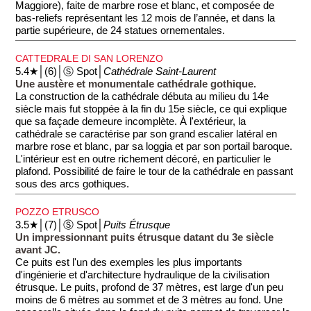
Maggiore), faite de marbre rose et blanc, et composée de
bas-reliefs représentant les 12 mois de l’année, et dans la
partie supérieure, de 24 statues ornementales.
CATTEDRALE DI SAN LORENZO
5.4★│(6)│Ⓢ Spot│
Cathédrale Saint-Laurent
Une austère et monumentale cathédrale gothique.
La construction de la cathédrale débuta au milieu du 14e
siècle mais fut stoppée à la fin du 15e siècle, ce qui explique
que sa façade demeure incomplète. À l'extérieur, la
cathédrale se caractérise par son grand escalier latéral en
marbre rose et blanc, par sa loggia et par son portail baroque.
L'intérieur est en outre richement décoré, en particulier le
plafond. Possibilité de faire le tour de la cathédrale en passant
sous des arcs gothiques.
POZZO ETRUSCO
3.5★│(7)│Ⓢ Spot│
Puits Étrusque
Un impressionnant puits étrusque datant du 3e siècle
avant JC.
Ce puits est l'un des exemples les plus importants
d'ingénierie et d'architecture hydraulique de la civilisation
étrusque. Le puits, profond de 37 mètres, est large d'un peu
moins de 6 mètres au sommet et de 3 mètres au fond. Une