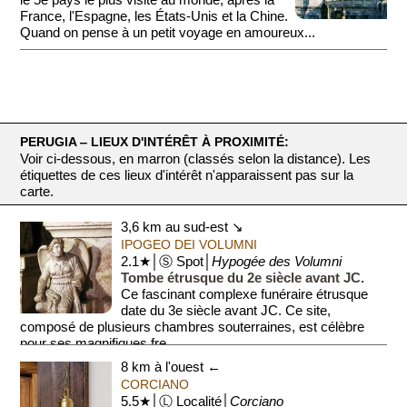
France, l'Espagne, les États-Unis et la Chine.
Quand on pense à un petit voyage en amoureux...
PERUGIA ‒ LIEUX D'INTÉRÊT À PROXIMITÉ:
Voir ci-dessous, en marron (classés selon la distance). Les
étiquettes de ces lieux d'intérêt n'apparaissent pas sur la
carte.
3,6 km au sud-est ↘
IPOGEO DEI VOLUMNI
2.1★│Ⓢ Spot│
Hypogée des Volumni
Tombe étrusque du 2e siècle avant JC.
Ce fascinant complexe funéraire étrusque
date du 3e siècle avant JC. Ce site,
composé de plusieurs chambres souterraines, est célèbre
pour ses magnifiques fre...
8 km à l'ouest ←
CORCIANO
5.5★│Ⓛ Localité│
Corciano