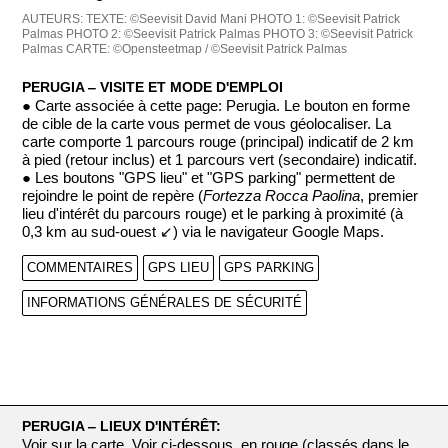
AUTEURS:
TEXTE: ©Seevisit David Mani
PHOTO 1: ©Seevisit Patrick
Palmas
PHOTO 2: ©Seevisit Patrick Palmas
PHOTO 3: ©Seevisit Patrick
Palmas
CARTE: ©Opensteetmap / ©Seevisit Patrick Palmas
PERUGIA ‒ VISITE ET MODE D'EMPLOI
● Carte associée à cette page: Perugia. Le bouton en forme
de cible de la carte vous permet de vous géolocaliser. La
carte comporte 1 parcours rouge (principal) indicatif de 2 km
à pied (retour inclus) et 1 parcours vert (secondaire) indicatif.
● Les boutons "GPS lieu" et "GPS parking" permettent de
rejoindre le point de repère (
Fortezza Rocca Paolina
, premier
lieu d'intérêt du parcours rouge) et le parking à proximité (à
0,3 km au sud-ouest ↙) via le navigateur Google Maps.
COMMENTAIRES
GPS LIEU
GPS PARKING
INFORMATIONS GÉNÉRALES DE SÉCURITÉ
PERUGIA ‒ LIEUX D'INTÉRÊT:
Voir sur la carte. Voir ci-dessous, en rouge (classés dans le