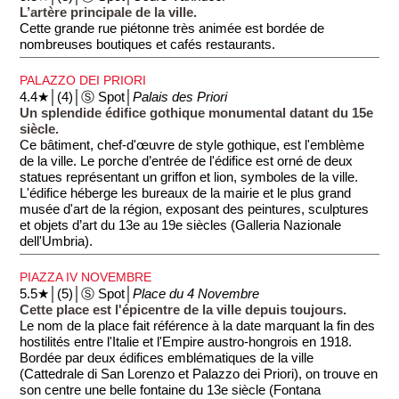
L’artère principale de la ville.
Cette grande rue piétonne très animée est bordée de
nombreuses boutiques et cafés restaurants.
PALAZZO DEI PRIORI
4.4★│(4)│Ⓢ Spot│
Palais des Priori
Un splendide édifice gothique monumental datant du 15e
siècle.
Ce bâtiment, chef-d'œuvre de style gothique, est l'emblème
de la ville. Le porche d’entrée de l'édifice est orné de deux
statues représentant un griffon et lion, symboles de la ville.
L'édifice héberge les bureaux de la mairie et le plus grand
musée d'art de la région, exposant des peintures, sculptures
et objets d’art du 13e au 19e siècles (Galleria Nazionale
dell'Umbria).
PIAZZA IV NOVEMBRE
5.5★│(5)│Ⓢ Spot│
Place du 4 Novembre
Cette place est l'épicentre de la ville depuis toujours.
Le nom de la place fait référence à la date marquant la fin des
hostilités entre l'Italie et l'Empire austro-hongrois en 1918.
Bordée par deux édifices emblématiques de la ville
(Cattedrale di San Lorenzo et Palazzo dei Priori), on trouve en
son centre une belle fontaine du 13e siècle (Fontana