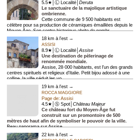
5.5★│Ⓛ Localité│
Deruta
Le sanctuaire de la majolique artistique
ombrienne.
Cette commune de 9 500 habitants est
célèbre pour sa production de céramiques émaillées depuis le
Moyen-Âge. Son centre historique abrite de nombr...
18 km à l'est →
ASSISI
8.9★│Ⓛ Localité│
Assise
Une destination de pèlerinage de
renommée mondiale.
Assise, 28·000 habitants, est l’un des grands
centres spirituels et religieux d'Italie. Petit bijou adossé à une
colline, la ville séduit les vo...
19 km à l'est →
ROCCA MAGGIORE
Page de: Assisi
4.5★│Ⓢ Spot│
Château Majeur
Ce château fort du Moyen-Âge fut
construit sur un promontoire de 500
mètres de haut afin de symboliser le pouvoir de la ville.
Beau panorama sur Assise.
22 km à l'est →