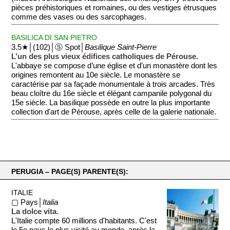
pièces préhistoriques et romaines, ou des vestiges étrusques
comme des vases ou des sarcophages.
BASILICA DI SAN PIETRO
3.5★│(102)│Ⓢ Spot│
Basilique Saint-Pierre
L’un des plus vieux édifices catholiques de Pérouse.
L'abbaye se compose d’une église et d’un monastère dont les
origines remontent au 10e siècle. Le monastère se
caractérise par sa façade monumentale à trois arcades. Très
beau cloître du 16e siècle et élégant campanile polygonal du
15e siècle. La basilique possède en outre la plus importante
collection d'art de Pérouse, après celle de la galerie nationale.
PERUGIA ‒ PAGE(S) PARENTE(S):
ITALIE
▢ Pays│
Italia
La dolce vita.
L'Italie compte 60 millions d'habitants. C'est
le 5e pays le plus visité au monde, après la