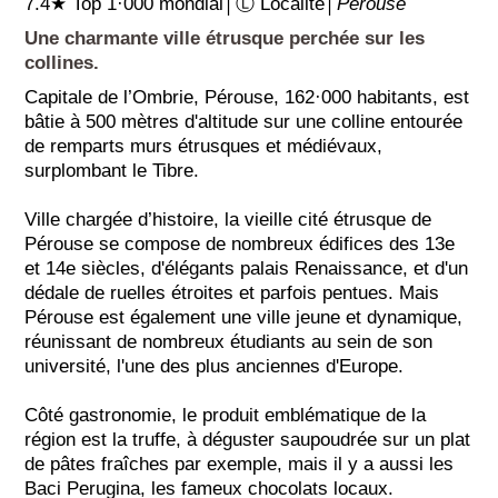
7.4★ Top 1·000 mondial│Ⓛ Localité│
Pérouse
Une charmante ville étrusque perchée sur les
collines.
Capitale de l’Ombrie, Pérouse, 162·000 habitants, est
bâtie à 500 mètres d'altitude sur une colline entourée
de remparts murs étrusques et médiévaux,
surplombant le Tibre.
Ville chargée d’histoire, la vieille cité étrusque de
Pérouse se compose de nombreux édifices des 13e
et 14e siècles, d'élégants palais Renaissance, et d'un
dédale de ruelles étroites et parfois pentues. Mais
Pérouse est également une ville jeune et dynamique,
réunissant de nombreux étudiants au sein de son
université, l'une des plus anciennes d'Europe.
Côté gastronomie, le produit emblématique de la
région est la truffe, à déguster saupoudrée sur un plat
de pâtes fraîches par exemple, mais il y a aussi les
Baci Perugina, les fameux chocolats locaux.