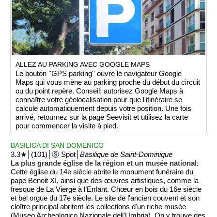
ALLEZ AU PARKING AVEC GOOGLE MAPS
Le bouton ''GPS parking'' ouvre le navigateur Google
Maps qui vous mène au parking proche du début du circuit
ou du point repère. Conseil: autorisez Google Maps à
connaître votre géolocalisation pour que l'itinéraire se
calcule automatiquement depuis votre position. Une fois
arrivé, retournez sur la page Seevisit et utilisez la carte
pour commencer la visite à pied.
BASILICA DI SAN DOMENICO
3.3★│(101)│Ⓢ Spot│
Basilique de Saint-Dominique
La plus grande église de la région et un musée national.
Cette église du 14e siècle abrite le monument funéraire du
pape Benoit XI, ainsi que des œuvres artistiques, comme la
fresque de La Vierge à l’Enfant. Chœur en bois du 16e siècle
et bel orgue du 17e siècle. Le site de l'ancien couvent et son
cloître principal abritent les collections d'un riche musée
(Museo Archeologico Nazionale dell'Umbria). On y trouve des