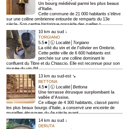
Un bourg médiéval parmi les plus beaux
d'Italie.
Cette commune de 21 000 habitants s'élève
sur une colline ombrienne entourée de remparts du 13e
siècle. Son centre historique possède des ruelles t...
10 km au sud ↓
TORGIANO
5.5★│Ⓛ Localité│
Torgiano
La cité du vin et de l'olivier en Ombrie.
Cette petite ville de 6 600 habitants est
perchée sur une colline dominant le
confluent du Tibre et du Chiascio. Elle est reconnue pour son
musée du vin (M...
13 km au sud-est ↘
BETTONA
4.5★│Ⓛ Localité│
Bettona
Une terrasse étrusque surplombant la
vallée d'Assise.
Ce village de 4 300 habitants, classé parmi
les plus beaux bourgs d'Italie, a conservé une enceinte de
murailles étrusques du 4e siècle avant ...
14 km au sud ↓
DERUTA