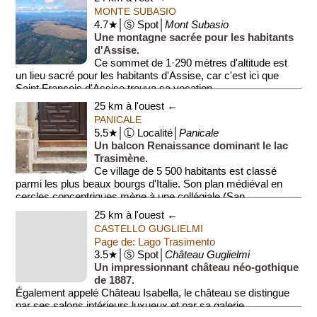
Anecdote: dans ce village, en...
MONTE SUBASIO
4.7★│Ⓢ Spot│
Mont Subasio
Une montagne sacrée pour les habitants
d'Assise.
Ce sommet de 1·290 mètres d'altitude est
un lieu sacré pour les habitants d'Assise, car c'est ici que
Saint François d'Assise trouva sa vocation.
25 km à l'ouest ←
PANICALE
5.5★│Ⓛ Localité│
Panicale
Un balcon Renaissance dominant le lac
Trasimène.
Ce village de 5 500 habitants est classé
parmi les plus beaux bourgs d'Italie. Son plan médiéval en
cercles concentriques mène à une collégiale (San...
25 km à l'ouest ←
CASTELLO GUGLIELMI
Page de: Lago Trasimento
3.5★│Ⓢ Spot│
Château Guglielmi
Un impressionnant château néo-gothique
de 1887.
Également appelé Château Isabella, le château se distingue
par ses salons intérieurs luxueux et par sa galerie