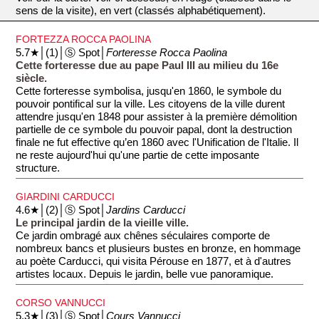
sens de la visite), en vert (classés alphabétiquement).
FORTEZZA ROCCA PAOLINA
5.7★│(1)│Ⓢ Spot│
Forteresse Rocca Paolina
Cette forteresse due au pape Paul III au milieu du 16e
siècle.
Cette forteresse symbolisa, jusqu'en 1860, le symbole du
pouvoir pontifical sur la ville. Les citoyens de la ville durent
attendre jusqu'en 1848 pour assister à la première démolition
partielle de ce symbole du pouvoir papal, dont la destruction
finale ne fut effective qu’en 1860 avec l'Unification de l'Italie. Il
ne reste aujourd'hui qu'une partie de cette imposante
structure.
GIARDINI CARDUCCI
4.6★│(2)│Ⓢ Spot│
Jardins Carducci
Le principal jardin de la vieille ville.
Ce jardin ombragé aux chênes séculaires comporte de
nombreux bancs et plusieurs bustes en bronze, en hommage
au poète Carducci, qui visita Pérouse en 1877, et à d'autres
artistes locaux. Depuis le jardin, belle vue panoramique.
CORSO VANNUCCI
5.3★│(3)│Ⓢ Spot│
Cours Vannucci