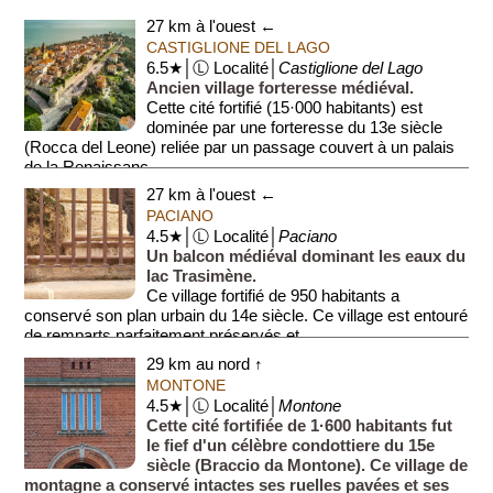
27 km à l'ouest ←
CASTIGLIONE DEL LAGO
6.5★│Ⓛ Localité│
Castiglione del Lago
Ancien village forteresse médiéval.
Cette cité fortifié (15·000 habitants) est
dominée par une forteresse du 13e siècle
(Rocca del Leone) reliée par un passage couvert à un palais
de la Renaissanc...
27 km à l'ouest ←
PACIANO
4.5★│Ⓛ Localité│
Paciano
Un balcon médiéval dominant les eaux du
lac Trasimène.
Ce village fortifié de 950 habitants a
conservé son plan urbain du 14e siècle. Ce village est entouré
de remparts parfaitement préservés et ...
29 km au nord ↑
MONTONE
4.5★│Ⓛ Localité│
Montone
Cette cité fortifiée de 1·600 habitants fut
le fief d'un célèbre condottiere du 15e
siècle (Braccio da Montone). Ce village de
montagne a conservé intactes ses ruelles pavées et ses