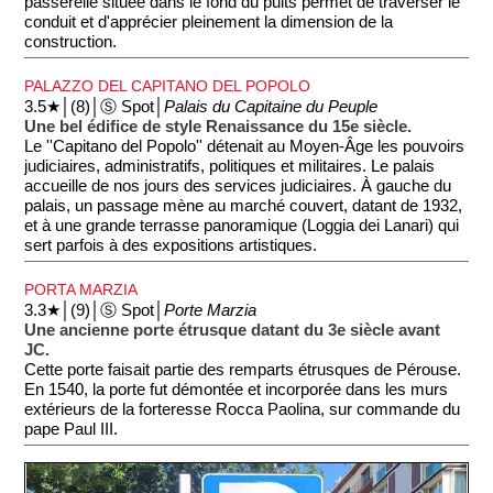
passerelle située dans le fond du puits permet de traverser le
conduit et d'apprécier pleinement la dimension de la
construction.
PALAZZO DEL CAPITANO DEL POPOLO
3.5★│(8)│Ⓢ Spot│
Palais du Capitaine du Peuple
Une bel édifice de style Renaissance du 15e siècle.
Le ''Capitano del Popolo'' détenait au Moyen-Âge les pouvoirs
judiciaires, administratifs, politiques et militaires. Le palais
accueille de nos jours des services judiciaires. À gauche du
palais, un passage mène au marché couvert, datant de 1932,
et à une grande terrasse panoramique (Loggia dei Lanari) qui
sert parfois à des expositions artistiques.
PORTA MARZIA
3.3★│(9)│Ⓢ Spot│
Porte Marzia
Une ancienne porte étrusque datant du 3e siècle avant
JC.
Cette porte faisait partie des remparts étrusques de Pérouse.
En 1540, la porte fut démontée et incorporée dans les murs
extérieurs de la forteresse Rocca Paolina, sur commande du
pape Paul III.