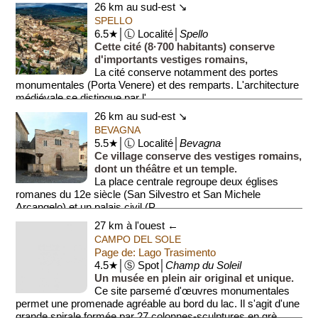
d'exposition de peintures et d'objets...
26 km au sud-est ↘
SPELLO
6.5★│Ⓛ Localité│
Spello
Cette cité (8·700 habitants) conserve
d'importants vestiges romains,
La cité conserve notamment des portes
monumentales (Porta Venere) et des remparts. L'architecture
médiévale se distingue par l'...
26 km au sud-est ↘
BEVAGNA
5.5★│Ⓛ Localité│
Bevagna
Ce village conserve des vestiges romains,
dont un théâtre et un temple.
La place centrale regroupe deux églises
romanes du 12e siècle (San Silvestro et San Michele
Arcangelo) et un palais civil (P...
27 km à l'ouest ←
CAMPO DEL SOLE
Page de: Lago Trasimento
4.5★│Ⓢ Spot│
Champ du Soleil
Un musée en plein air original et unique.
Ce site parsemé d'œuvres monumentales
permet une promenade agréable au bord du lac. Il s'agit d'une
grande spirale formée par 27 colonnes-sculptures en grè...