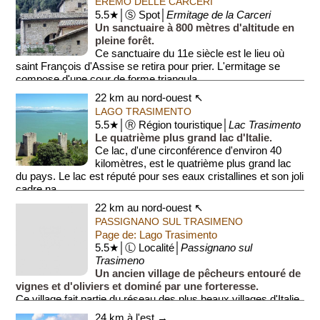
EREMO DELLE CARCERI
5.5★│Ⓢ Spot│
Ermitage de la Carceri
Un sanctuaire à 800 mètres d'altitude en
pleine forêt.
Ce sanctuaire du 11e siècle est le lieu où
saint François d'Assise se retira pour prier. L'ermitage se
compose d'une cour de forme triangula...
22 km au nord-ouest ↖
LAGO TRASIMENTO
5.5★│Ⓡ Région touristique│
Lac Trasimento
Le quatrième plus grand lac d'Italie.
Ce lac, d'une circonférence d'environ 40
kilomètres, est le quatrième plus grand lac
du pays. Le lac est réputé pour ses eaux cristallines et son joli
cadre na...
22 km au nord-ouest ↖
PASSIGNANO SUL TRASIMENO
Page de: Lago Trasimento
5.5★│Ⓛ Localité│
Passignano sul
Trasimeno
Un ancien village de pêcheurs entouré de
vignes et d'oliviers et dominé par une forteresse.
Ce village fait partie du réseau des plus beaux villages d'Italie.
24 km à l'est →