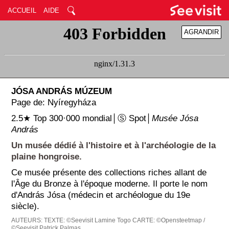
ACCUEIL
AIDE
AGRANDIR
RÉDUIRE
JÓSA ANDRÁS MÚZEUM
Page de: Nyíregyháza
2.5★ Top 300·000 mondial│Ⓢ Spot│
Musée Jósa
András
Un musée dédié à l'histoire et à l'archéologie de la
plaine hongroise.
Ce musée présente des collections riches allant de
l'Âge du Bronze à l'époque moderne. Il porte le nom
d'András Jósa (médecin et archéologue du 19e
siècle).
AUTEURS:
TEXTE: ©Seevisit Lamine Togo
CARTE: ©Opensteetmap /
©Seevisit Patrick Palmas