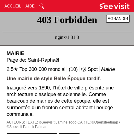
ACCUEIL
AIDE
AGRANDIR
RÉDUIRE
MAIRIE
Page de: Saint-Raphaël
2.5★ Top 300·000 mondial│(10)│Ⓢ Spot│
Mairie
Une mairie de style Belle Époque tardif.
Inauguré vers 1890, l’hôtel de ville présente une
architecture classique et solennelle. Comme
beaucoup de mairies de cette époque, elle est
surmontée d'un fronton central abritant l'horloge
communale.
AUTEURS:
TEXTE: ©Seevisit Lamine Togo
CARTE: ©Opensteetmap /
©Seevisit Patrick Palmas