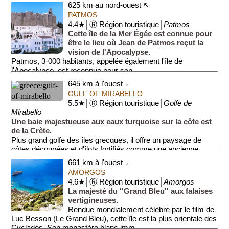
625 km au nord-ouest ↖
PATMOS
4.4★│Ⓡ Région touristique│
Patmos
Cette île de la Mer Égée est connue pour
être le lieu où Jean de Patmos reçut la
vision de l'Apocalypse.
Patmos, 3·000 habitants, appelée également l'île de
l'Apocalypse, est reconnue pour son...
645 km à l'ouest ←
GULF OF MIRABELLO
5.5★│Ⓡ Région touristique│
Golfe de
Mirabello
Une baie majestueuse aux eaux turquoise sur la côte est
de la Crète.
Plus grand golfe des îles grecques, il offre un paysage de
côtes découpées et d'îlots fortifiés comme une ancienne
colonie de l...
661 km à l'ouest ←
AMORGOS
4.6★│Ⓡ Région touristique│
Amorgos
La majesté du ''Grand Bleu'' aux falaises
vertigineuses.
Rendue mondialement célèbre par le film de
Luc Besson (Le Grand Bleu), cette île est la plus orientale des
Cyclades. Son monastère blanc imm...