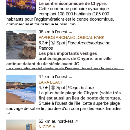
Le centre économique de Chypre.
Cette commune portuaire dynamique
comptant 108·000 habitants (185·000
habitants pour l'agglomération) est le centre économique,
commercial et touristique le plus imp...
38 km à l'ouest ←
PAPHOS ARCHAEOLOGICAL PARK
6.3★│Ⓢ Spot│
Parc Archéologique de
Paphos
Les plus importants vestiges
archéologiques de Chypre: une ville
antique datant du 4e siècle avant JC.
Le vaste site archéologique de Paphos, bordé par la mer et
cerné par la station balnéaire mod...
47 km à l'ouest ←
LARA BEACH
4.7★│Ⓢ Spot│
Plage de Lara
La plus belle plage de Chypre (sable très
fin) est aussi un lieu de ponte de tortues.
Située à l'ouest de l'île, cette superbe plage
sauvage de sable fin, bordée d'un côté par des eaux limpides
et ...
62 km au nord-est ↗
NICOSIA