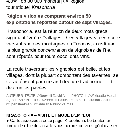
4.3★ Top 30·000 mondial│Ⓡ Région
touristique│
Krasohoria
Région viticoles comptant environ 50
exploitations réparties autour de sept villages.
Krasochoria, est la réunion de deux mots grecs
signifiant “vin” et “villages”. Ces villages situés sur le
versant sud des montagnes du Troodos, constituant
la plus grande concentration de vignobles de l'île,
sont réputés pour leurs excellents vins.
La route traversant les vignobles est belle, et les
villages, dont la plupart comportent des tavernes, se
caractérisent par une architecture traditionnelle et
des ruelles pavées.
AUTEURS:
TEXTE: ©Seevisit David Mani
PHOTO 1: ©Wikipedia Hagai
Agmon-Snir
PHOTO 2: ©Seevisit Patrick Palmas - Illustration
CARTE:
©Opensteetmap / ©Seevisit Patrick Palmas
KRASOHORIA ‒ VISITE ET MODE D'EMPLOI
● Carte associée à cette page: Krasohoria. Le bouton en
forme de cible de la carte vous permet de vous géolocaliser.