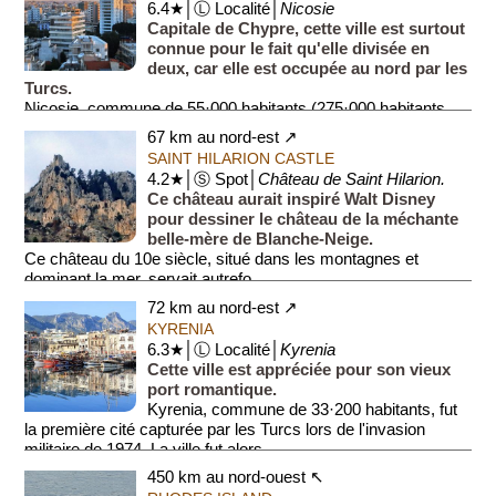
6.4★│Ⓛ Localité│
Nicosie
Capitale de Chypre, cette ville est surtout
connue pour le fait qu'elle divisée en
deux, car elle est occupée au nord par les
Turcs.
Nicosie, commune de 55·000 habitants (275·000 habitants
pour l'...
67 km au nord-est ↗
SAINT HILARION CASTLE
4.2★│Ⓢ Spot│
Château de Saint Hilarion.
Ce château aurait inspiré Walt Disney
pour dessiner le château de la méchante
belle-mère de Blanche-Neige.
Ce château du 10e siècle, situé dans les montagnes et
dominant la mer, servait autrefo...
72 km au nord-est ↗
KYRENIA
6.3★│Ⓛ Localité│
Kyrenia
Cette ville est appréciée pour son vieux
port romantique.
Kyrenia, commune de 33·200 habitants, fut
la première cité capturée par les Turcs lors de l'invasion
militaire de 1974. La ville fut alors...
450 km au nord-ouest ↖