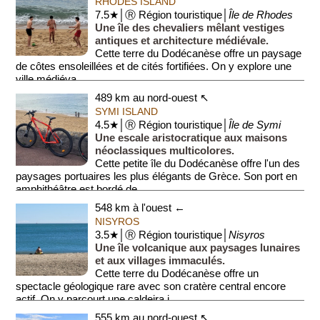
RHODES ISLAND
7.5★│Ⓡ Région touristique│
Île de Rhodes
Une île des chevaliers mêlant vestiges
antiques et architecture médiévale.
Cette terre du Dodécanèse offre un paysage
de côtes ensoleillées et de cités fortifiées. On y explore une
ville médiéva...
489 km au nord-ouest ↖
SYMI ISLAND
4.5★│Ⓡ Région touristique│
Île de Symi
Une escale aristocratique aux maisons
néoclassiques multicolores.
Cette petite île du Dodécanèse offre l'un des
paysages portuaires les plus élégants de Grèce. Son port en
amphithéâtre est bordé de...
548 km à l'ouest ←
NISYROS
3.5★│Ⓡ Région touristique│
Nisyros
Une île volcanique aux paysages lunaires
et aux villages immaculés.
Cette terre du Dodécanèse offre un
spectacle géologique rare avec son cratère central encore
actif. On y parcourt une caldeira i...
555 km au nord-ouest ↖