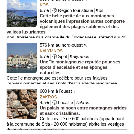
KOS
6.7★│Ⓡ Région touristique│
Kos
Cette belle petite île aux montagnes
volcaniques impressionnantes comporte
également des plages sublimes et des
vallées luxuriantes.
Kos, troisième plus grande île du Dodécanèse, s'étend sur 40
k...
576 km au nord-ouest ↖
KALYMNOS
5.7★│Ⓢ Spot│
Kalymnos
Une île montagneuse réputée pour ses
spots d'escalade et ses éponges
naturelles.
Cette île montagneuse est célèbre pour ses falaises
impressionnantes et ses spots d'escalade de renommée
mondiale...
600 km à l'ouest ←
ZAKROS
4.5★│Ⓛ Localité│
Zakros
Un palais minoen entre montagnes arides
et eaux cristallines.
Cette localité de 600 habitants (appartenant
à la commune de Sitia - 20·000 habitants) abrite les vestiges
du quatrième plus grand palai...