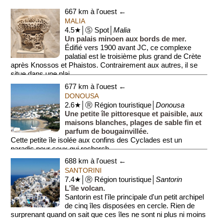
667 km à l'ouest ←
MALIA
4.5★│Ⓢ Spot│
Malia
Un palais minoen aux bords de mer.
Édifié vers 1900 avant JC, ce complexe
palatial est le troisième plus grand de Crète
après Knossos et Phaistos. Contrairement aux autres, il se
situe dans une plai...
677 km à l'ouest ←
DONOUSA
2.6★│Ⓡ Région touristique│
Donousa
Une petite île pittoresque et paisible, aux
maisons blanches, plages de sable fin et
parfum de bougainvillée.
Cette petite île isolée aux confins des Cyclades est un
paradis pour ceux qui recherch...
688 km à l'ouest ←
SANTORINI
7.4★│Ⓡ Région touristique│
Santorin
L'île volcan.
Santorin est l'île principale d'un petit archipel
de cinq îles disposées en cercle. Rien de
surprenant quand on sait que ces îles ne sont ni plus ni moins