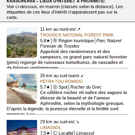
KRASOHORIA ‒ LIEUX D'INTÉRÊT À PROXIMITÉ:
Voir ci-dessous, en marron (classés selon la distance). Les
étiquettes de ces lieux d'intérêt n'apparaissent pas sur la
carte.
11 km au nord-est ↗
TROODOS NATIONAL FOREST PARK
5.8★│Ⓡ Région touristique│
Parc Naturel
Foresier de Troodos
Apprécié des randonneurs et des
campeurs, ce grand parc naturel forestier
(pins) regorge de ruisseaux tumultueux, de cascades et
de falaises vertigineuses.
Ce parc national de près de 100 km² se c...
26 km au sud-ouest ↙
PÉTRA TOU ROMIOÚ
5.7★│Ⓢ Spot│
Rocher du Grec
Ce célèbre rocher vit naître des vagues la
déesse de la beauté et de l'amour
Aphrodite, selon la mythologie grecque.
D’après la légende, la jeunesse éternelle et la fertilité sont
promises à ce...
29 km au sud-est ↘
LIMASSOL
7.5★│Ⓛ Localité│
Limassol