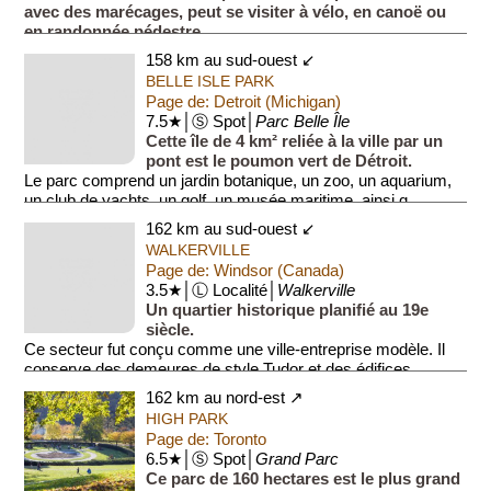
avec des marécages, peut se visiter à vélo, en canoë ou
en randonnée pédestre.
158 km au sud-ouest ↙
BELLE ISLE PARK
Page de: Detroit (Michigan)
7.5★│Ⓢ Spot│
Parc Belle Île
Cette île de 4 km² reliée à la ville par un
pont est le poumon vert de Détroit.
Le parc comprend un jardin botanique, un zoo, un aquarium,
un club de yachts, un golf, un musée maritime, ainsi q...
162 km au sud-ouest ↙
WALKERVILLE
Page de: Windsor (Canada)
3.5★│Ⓛ Localité│
Walkerville
Un quartier historique planifié au 19e
siècle.
Ce secteur fut conçu comme une ville-entreprise modèle. Il
conserve des demeures de style Tudor et des édifices
commerciaux organisés autour de l'ind...
162 km au nord-est ↗
HIGH PARK
Page de: Toronto
6.5★│Ⓢ Spot│
Grand Parc
Ce parc de 160 hectares est le plus grand