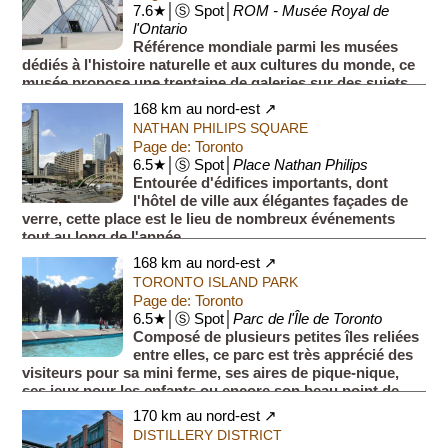
7.6★│Ⓢ Spot│
ROM - Musée Royal de
l'Ontario
Référence mondiale parmi les musées
dédiés à l'histoire naturelle et aux cultures du monde, ce
musée propose une trentaine de galeries sur des sujets
tels que les premiers hommes, les dinosaures, l...
168 km au nord-est ↗
NATHAN PHILIPS SQUARE
Page de: Toronto
6.5★│Ⓢ Spot│
Place Nathan Philips
Entourée d'édifices importants, dont
l'hôtel de ville aux élégantes façades de
verre, cette place est le lieu de nombreux événements
tout au long de l'année.
En hiver, la place accueille un...
168 km au nord-est ↗
TORONTO ISLAND PARK
Page de: Toronto
6.5★│Ⓢ Spot│
Parc de l'Île de Toronto
Composé de plusieurs petites îles reliées
entre elles, ce parc est très apprécié des
visiteurs pour sa mini ferme, ses aires de pique-nique,
ses jeux pour les enfants ou encore son beau point de
vu...
170 km au nord-est ↗
DISTILLERY DISTRICT