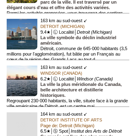
parc de la ville. Il est traversé par un
élégant cours d'eau et offre des activités variées.
Parmi les activités proposées, vous trouverez des sentiers...
163 km au sud-ouest ↙
DETROIT (MICHIGAN)
9.4★│Ⓛ Localité│
Detroit (Michigan)
La ville symbole du déclin industriel
américain.
Détroit, commune de 645·000 habitants (3,5
millions pour l'agglomération), fut bâtie par un Français au
cœur de la région des Grands Lacs au tout d...
163 km au sud-ouest ↙
WINDSOR (CANADA)
6.2★│Ⓛ Localité│
Windsor (Canada)
La ville la plus méridionale du Canada,
belle architecture et distillerie
historiques.
Regroupant 230·000 habitants, la ville, située face à la grande
ville américaine de Détroit, est un centre maj...
164 km au sud-ouest ↙
DETROIT INSTITUTE OF ARTS
Page de: Detroit (Michigan)
6.5★│Ⓢ Spot│
Institut des Arts de Détroit