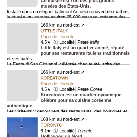
Ce musée est l’un des plus grands
musées des États-Unis.
Installé dans un élégant bâtiment Art déco couvert de marbre,
le musée, qui compte environ 65·000 œuvres, présente des
collections améri...
166 km au nord-est ↗
LITTLE ITALY
Page de: Toronto
4.5★│Ⓛ Localité│
Petite Italie
Little Italy est un quartier animé, réputé
pour ses restaurants italiens traditionnels
et ses cafés.
La Festa di San Giovanni, célébrée chaque été, attire des
milliers de visiteurs et célèbre la...
166 km au nord-est ↗
KOREATOWN
Page de: Toronto
4.5★│Ⓛ Localité│
Petite Corée
Koreatown est un quartier dynamique,
célèbre pour sa cuisine coréenne
authentique.
Les visiteurs y découvrent des restaurants, des boutiques et
des festivals culturels, notamment le festival de l...
168 km au nord-est ↗
TORONTO
9.1★│Ⓛ Localité│
Toronto
Hollywood du Nord.