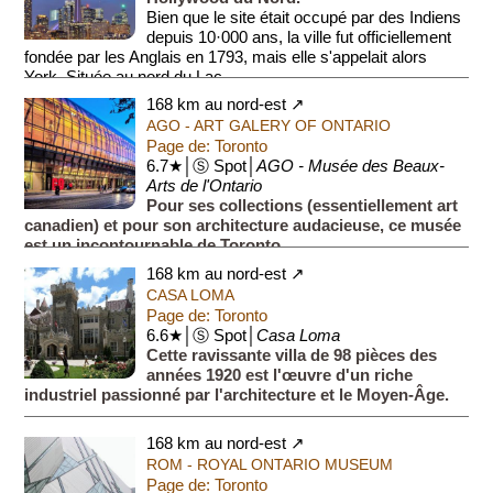
Bien que le site était occupé par des Indiens
depuis 10·000 ans, la ville fut officiellement
fondée par les Anglais en 1793, mais elle s'appelait alors
York. Située au nord du Lac...
168 km au nord-est ↗
AGO - ART GALERY OF ONTARIO
Page de: Toronto
6.7★│Ⓢ Spot│
AGO - Musée des Beaux-
Arts de l'Ontario
Pour ses collections (essentiellement art
canadien) et pour son architecture audacieuse, ce musée
est un incontournable de Toronto.
168 km au nord-est ↗
CASA LOMA
Page de: Toronto
6.6★│Ⓢ Spot│
Casa Loma
Cette ravissante villa de 98 pièces des
années 1920 est l'œuvre d'un riche
industriel passionné par l'architecture et le Moyen-Âge.
168 km au nord-est ↗
ROM - ROYAL ONTARIO MUSEUM
Page de: Toronto