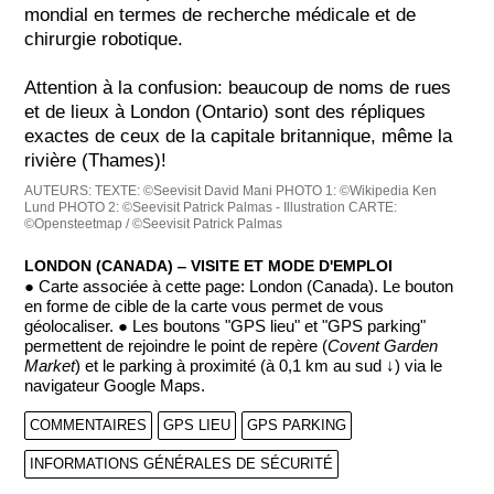
mondial en termes de recherche médicale et de
chirurgie robotique.
Attention à la confusion: beaucoup de noms de rues
et de lieux à London (Ontario) sont des répliques
exactes de ceux de la capitale britannique, même la
rivière (Thames)!
AUTEURS:
TEXTE: ©Seevisit David Mani
PHOTO 1: ©Wikipedia Ken
Lund
PHOTO 2: ©Seevisit Patrick Palmas - Illustration
CARTE:
©Opensteetmap / ©Seevisit Patrick Palmas
LONDON (CANADA) ‒ VISITE ET MODE D'EMPLOI
● Carte associée à cette page: London (Canada). Le bouton
en forme de cible de la carte vous permet de vous
géolocaliser. ● Les boutons "GPS lieu" et "GPS parking"
permettent de rejoindre le point de repère (
Covent Garden
Market
) et le parking à proximité (à 0,1 km au sud ↓) via le
navigateur Google Maps.
COMMENTAIRES
GPS LIEU
GPS PARKING
INFORMATIONS GÉNÉRALES DE SÉCURITÉ