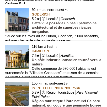
Graham Bell.
92 km au nord-ouest ↖
Le centre ab...
GODERICH
5.2★│Ⓛ Localité│
Goderich
Cette ville possède un beau patrimoine
architectural et de superbes rivages
turquoise.
Située sur les rives du lac Huron, Goderich, 7·600 habitants,
est une jolie petite ville qui se distingue par ...
116 km à l'est →
HAMILTON
7.5★│Ⓛ Localité│
Hamilton
Un pôle industriel canadien tourné vers la
nature.
Cette commune de 570·000 habitants est
surnommée la ''Ville des Cascades'' en raison de la centaine
de chutes d'eau présentes sur son territoire....
155 km au sud-ouest ↙
POINT PELEE NATIONAL PARK
5.7★│Ⓡ Région touristique│
Parc National
Point Pelee
Région touristique / Parc naturel Ce parc
national, qui couvre une péninsule boisée