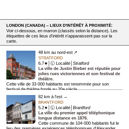
LONDON (CANADA) ‒ LIEUX D'INTÉRÊT À PROXIMITÉ:
Voir ci-dessous, en marron (classés selon la distance). Les
étiquettes de ces lieux d'intérêt n'apparaissent pas sur la
carte.
48 km au nord-est ↗
STRATFORD
6.7★│Ⓛ Localité│
Stratford
La ville de Justin Bieber est réputée pour
jolies rues victoriennes et son festival de
théâtre.
Cette ville de 33·000 habitants est renommée pour son
festival de théâtre fondé au 20e siècle.
82 km à l'est →
BRANTFORD
5.2★│Ⓛ Localité│
Brantford
La ville du premier appel téléphonique
longue distance en 1876.
Cette commune de 104·000 habitants fut le
lieu des premières expériences téléphoniques d'Alexander