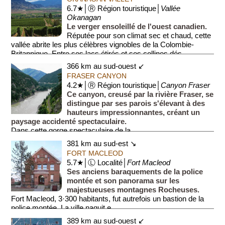
6.7★│Ⓡ Région touristique│
Vallée
Okanagan
Le verger ensoleillé de l'ouest canadien.
Réputée pour son climat sec et chaud, cette
vallée abrite les plus célèbres vignobles de la Colombie-
Britannique. Entre ses lacs étirés et ses collines dés...
366 km au sud-ouest ↙
FRASER CANYON
4.2★│Ⓡ Région touristique│
Canyon Fraser
Ce canyon, creusé par la rivière Fraser, se
distingue par ses parois s'élevant à des
hauteurs impressionnantes, créant un
paysage accidenté spectaculaire.
Dans cette gorge spectaculaire de la ...
381 km au sud-est ↘
FORT MACLEOD
5.7★│Ⓛ Localité│
Fort Macleod
Ses anciens baraquements de la police
montée et son panorama sur les
majestueuses montagnes Rocheuses.
Fort Macleod, 3·300 habitants, fut autrefois un bastion de la
police montée. La ville naquit e...
389 km au sud-ouest ↙