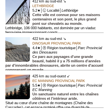
412 km au sud-est ↘
LETHBRIDGE
5.2★│Ⓛ Localité│
Lethbridge
Cette ville est connue pour ses maisons
centenaires et son pont, le plus grand
pont sur chevalets au monde.
Lethbridge, 106·000 habitants, est dominée par un viaduc
ferroviaire impressionnant constr...
422 km au sud-est ↘
DINOSAUR PROVINCIAL PARK
4.4★│Ⓡ Région touristique│
Parc Provincial
des Dinosaures
Ce parc aux paysages d'une grande
beauté, habité il y a 75 millions d'années
par d'innombrables dinosaures, abrite un centre d'accueil
comprenant un musée.
Il y a 75 millions d'années, cet endro...
425 km au sud-ouest ↙
EC MANNING PROVINCIAL PARK
5.5★│Ⓡ Région touristique│
Parc Provincial
EC Manning
Un sanctuaire naturel entre les chaînes
côtières et l'intérieur aride.
Situé au cœur d’une chaîne de montagnes (Chaîne des
Cascades), cet espace protégé offre une diversité de