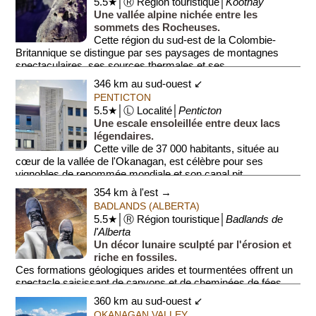
5.5★│Ⓡ Région touristique│
Kootnay
Une vallée alpine nichée entre les
sommets des Rocheuses.
Cette région du sud-est de la Colombie-
Britannique se distingue par ses paysages de montagnes
spectaculaires, ses sources thermales et ses...
346 km au sud-ouest ↙
PENTICTON
5.5★│Ⓛ Localité│
Penticton
Une escale ensoleillée entre deux lacs
légendaires.
Cette ville de 37 000 habitants, située au
cœur de la vallée de l'Okanagan, est célèbre pour ses
vignobles de renommée mondiale et son canal pit...
354 km à l'est →
BADLANDS (ALBERTA)
5.5★│Ⓡ Région touristique│
Badlands de
l'Alberta
Un décor lunaire sculpté par l'érosion et
riche en fossiles.
Ces formations géologiques arides et tourmentées offrent un
spectacle saisissant de canyons et de cheminées de fées
(Hoodoos). La régi...
360 km au sud-ouest ↙
OKANAGAN VALLEY