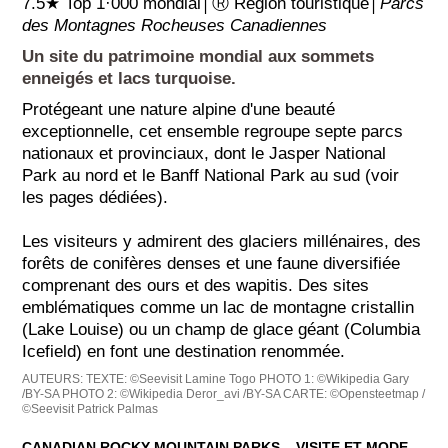
7.5★ Top 1·000 mondial│Ⓡ Région touristique│
Parcs
des Montagnes Rocheuses Canadiennes
Un site du patrimoine mondial aux sommets
enneigés et lacs turquoise.
Protégeant une nature alpine d'une beauté
exceptionnelle, cet ensemble regroupe septe parcs
nationaux et provinciaux, dont le Jasper National
Park au nord et le Banff National Park au sud (voir
les pages dédiées).
Les visiteurs y admirent des glaciers millénaires, des
forêts de conifères denses et une faune diversifiée
comprenant des ours et des wapitis. Des sites
emblématiques comme un lac de montagne cristallin
(Lake Louise) ou un champ de glace géant (Columbia
Icefield) en font une destination renommée.
AUTEURS:
TEXTE: ©Seevisit Lamine Togo
PHOTO 1: ©Wikipedia Gary
/BY-SA
PHOTO 2: ©Wikipedia Deror_avi /BY-SA
CARTE: ©Opensteetmap /
©Seevisit Patrick Palmas
CANADIAN ROCKY MOUNTAIN PARKS ‒ VISITE ET MODE