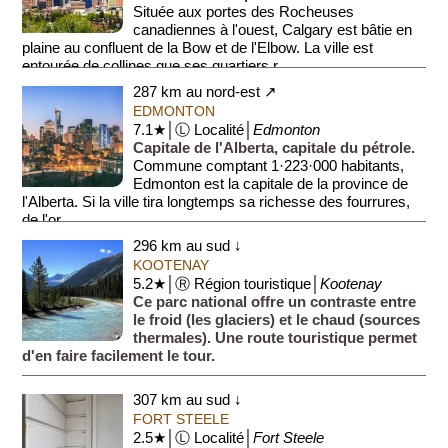
Située aux portes des Rocheuses
canadiennes à l'ouest, Calgary est bâtie en
plaine au confluent de la Bow et de l'Elbow. La ville est
entourée de collines que ses quartiers r...
287 km au nord-est ↗
EDMONTON
7.1★│Ⓛ Localité│
Edmonton
Capitale de l'Alberta, capitale du pétrole.
Commune comptant 1·223·000 habitants,
Edmonton est la capitale de la province de
l'Alberta. Si la ville tira longtemps sa richesse des fourrures,
de l'or...
296 km au sud ↓
KOOTENAY
5.2★│Ⓡ Région touristique│
Kootenay
Ce parc national offre un contraste entre
le froid (les glaciers) et le chaud (sources
thermales). Une route touristique permet
d'en faire facilement le tour.
307 km au sud ↓
FORT STEELE
2.5★│Ⓛ Localité│
Fort Steele