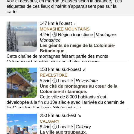
Voir ci-dessous, en marron (classés selon la distance). Les
étiquettes de ces lieux d'intérêt n'apparaissent pas sur la
carte.
147 km à l'ouest ←
MONASHEE MOUNTAINS
4.2★│Ⓡ Région touristique│
Montagnes
Monashee
Les géants de neige de la Colombie-
Britannique.
Cette chaîne de montagnes faisant partie des monts
Columbia est réputée pour ses chutes de neige
exceptionnelles. C'est une destination privilégiée p...
153 km au sud-ouest ↙
REVELSTOKE
5.5★│Ⓛ Localité│
Revelstoke
Une cité de montagnes au cœur de la
Colombie-Britannique.
Cette ville de 8 000 habitants s'est
développée à la fin du 19e siècle avec l'arrivée du chemin de
fer Canadien Pacifique. Située entre la...
250 km au sud-est ↘
CALGARY
8.4★│Ⓛ Localité│
Calgary
La ville aux troupeaux.