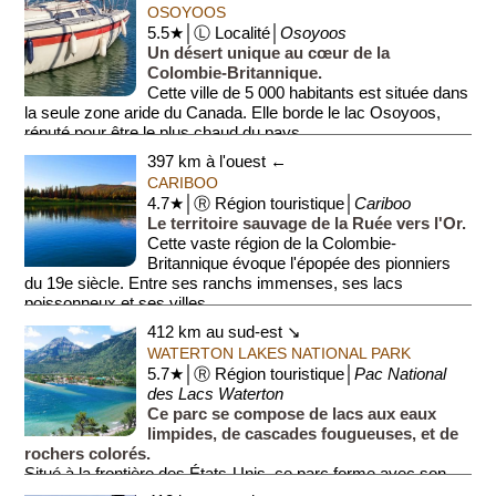
OSOYOOS
5.5★│Ⓛ Localité│
Osoyoos
Un désert unique au cœur de la
Colombie-Britannique.
Cette ville de 5 000 habitants est située dans
la seule zone aride du Canada. Elle borde le lac Osoyoos,
réputé pour être le plus chaud du pays...
397 km à l'ouest ←
CARIBOO
4.7★│Ⓡ Région touristique│
Cariboo
Le territoire sauvage de la Ruée vers l'Or.
Cette vaste région de la Colombie-
Britannique évoque l'épopée des pionniers
du 19e siècle. Entre ses ranchs immenses, ses lacs
poissonneux et ses villes ...
412 km au sud-est ↘
WATERTON LAKES NATIONAL PARK
5.7★│Ⓡ Région touristique│
Pac National
des Lacs Waterton
Ce parc se compose de lacs aux eaux
limpides, de cascades fougueuses, et de
rochers colorés.
Situé à la frontière des États-Unis, ce parc forme avec son
voisin le premier parc international de la p...